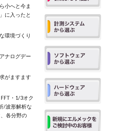
ら小へと今ま
」に入ったと
な環境づくり
アナログデー
求がますます
T・1/3オク
析/波形解析な
は、各分野の