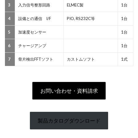
3
入力信号整形回路
ELMEC製
1台
4
設備との通信 I/F
PIO, RS232C等
1台
5
加速度センサー
1台
6
チャージアンプ
1台
7
骨片検出FFTソフト
カストムソフト
1式
お問い合わせ・資料請求
製品カタログダウンロード