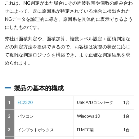
これは、NG判定が出た場合にその周波数帯や個数の組み合わ
せによって、既に原因系が特定されている場合に検出された
NGデータを論理的に導き、原因系を具体的に表示できるよう
にしたものです。
弊社は面積判定や、面積加算、複数レベル設定＋面積判定な
どの判定方法を提供できるので、お客様は実際の状況に応じ
て複雑な判定ロジックを構築でき、より正確な判定結果を求
められます。
製品の基本的構成
1
EC2320
USB A/Dコンバータ
1台
2
パソコン
Windows 10
1台
3
インプットボックス
ELMEC製
1台