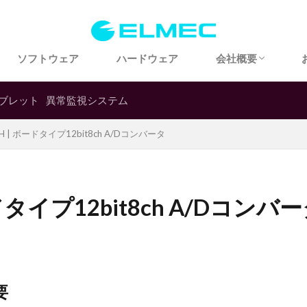
会社概要
アクセス
歴史・沿革
ソフトウェア
ハードウェア
会社概要
会社概要
アクセス
歴史・沿革
ブレット
異常監視システム
8CH | ボードタイプ12bit8ch A/Dコンバータ
ードタイプ12bit8ch A/Dコンバ
要