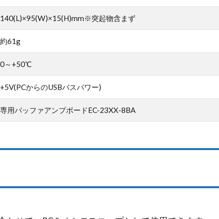
140(L)×95(W)×15(H)mm※突起物含まず
約61g
0～+50℃
+5V(PCからのUSBバスパワー)
専用バッファアンプボードEC-23XX-8BA