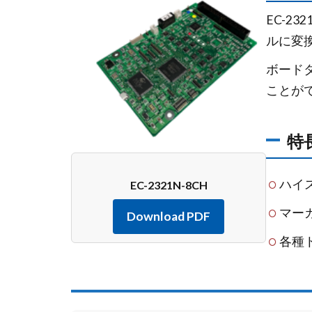
EC-2
ルに変換
ボード
ことが
特
ハイ
EC-2321N-8CH
マー
Download PDF
各種