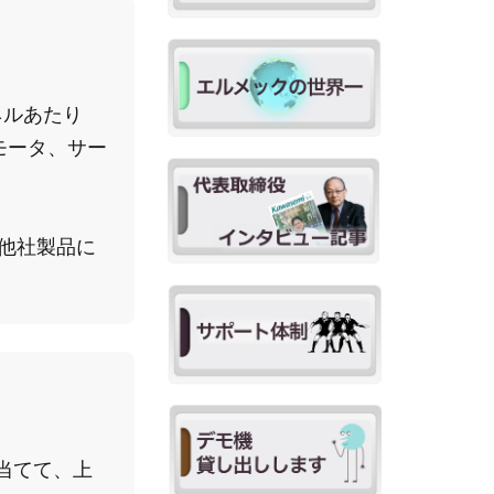
ネルあたり
モータ、サー
、他社製品に
り当てて、上