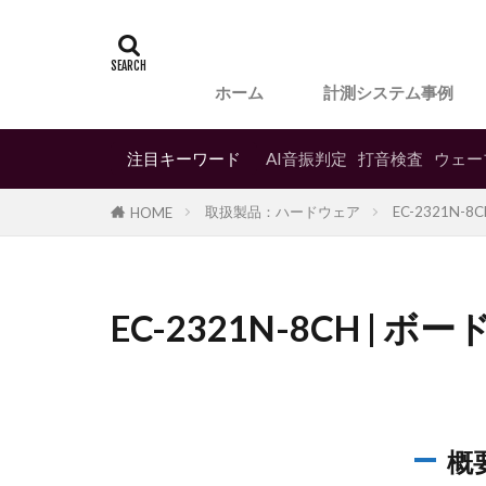
ホーム
計測システム事例
注目キーワード
AI音振判定
打音検査
ウェー
取扱製品：ハードウェア
EC-2321N-
HOME
EC-2321N-8CH | ボ
概