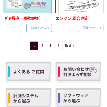
ギヤ異音・振動解析
エンジン 総合判定
詳細ページ
詳細ページ
1
2
3
4
Next